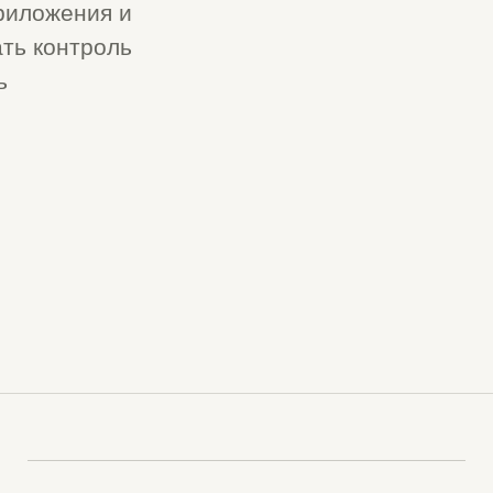
риложения и
ать контроль
ь