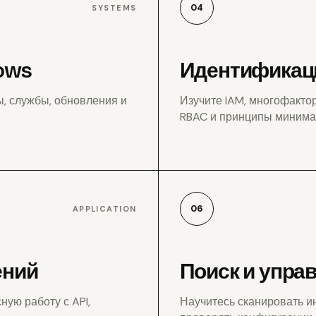
04
SYSTEMS
ows
Идентификаци
ы, службы, обновления и
Изучите IAM, многофакто
RBAC и принципы минима
06
APPLICATION
ений
Поиск и упра
ую работу с API,
Научитесь сканировать ин