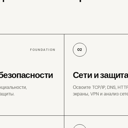
02
FOUNDATION
безопасности
Сети и защит
нциальности,
Освоите TCP/IP, DNS, HT
защиты.
экраны, VPN и анализ сет