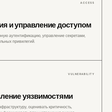
ACCESS
я и управление доступом
рную аутентификацию, управление секретами,
льных привилегий.
VULNERABILITY
вление уязвимостями
фраструктуру, оценивать критичность,