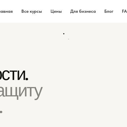
лавная
Все курсы
Цены
Для бизнеса
Блог
F
LAYER 04
LAYER 03
Data
Application
ZERO TRUST
SECURITY
LAYER 02
LAYER 01
ARCHITECTURE
Network
Identity
PROTECTED CORE
SECURE BY DESIGN
сти.
защиту
.