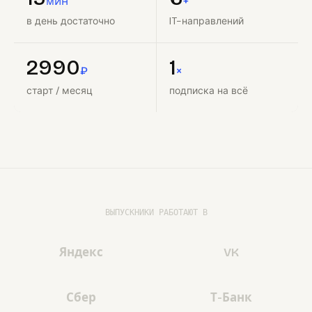
мин
+
в день достаточно
IT-направлений
2990
1
₽
×
старт / месяц
подписка на всё
ВЫПУСКНИКИ РАБОТАЮТ В
Яндекс
VK
Сбер
Т-Банк