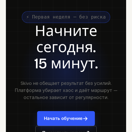
⚡ Первая неделя — без риска
Начните
сегодня.
15 минут.
Skivo не обещает результат без усилий.
Платформа убирает хаос и даёт маршрут —
остальное зависит от регулярности.
→
Начать обучение