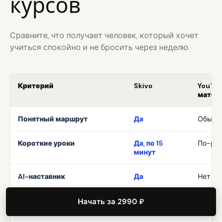
курсов
Сравните, что получает человек, который хочет
учиться спокойно и не бросить через неделю.
Критерий
Skivo
YouTub
матер
Понятный маршрут
Да
Обычно
Короткие уроки
Да, по 15
По-ра
минут
AI-наставник
Да
Нет
Практика
Да
Не все
Начать за 2990 ₽