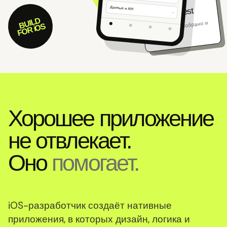
IOS BUILD
Данные и API
Ready to test
›
BUILD
Приложение собрано и
FOR iOS
готово.
Хорошее приложение
не отвлекает.
Оно
помогает.
iOS-разработчик создаёт нативные
приложения, в которых дизайн, логика и