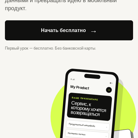
данными и превращать идею в мобильный
продукт.
→
Начать бесплатно
Первый урок — бесплатно. Без банковской карты.
9:41
◉ ◒
My Product
+
ВАШЕ ПРИЛОЖЕНИЕ
Сервис, к
которому хочется
возвращаться
Продуманный интерфейс
›
Нативная логика
›